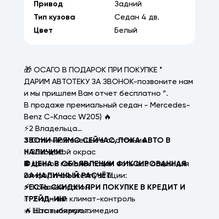
Привод
Задний
Тип кузова
Седан
4
дв.
Цвет
Белый
🎁 ОСАГО В ПОДАРОК ПРИ ПОКУПКЕ *
ДАРИМ АВТОТЕКУ ЗА ЗВОНОК-позвоните нам
и мы пришлем Вам отчет бесплатно “.
В продаже премиальный седан - Mercedes-
Benz С-Класс W205) 🔥
⚡2 Владельца
⚡ Отличное внешнее состояние
ЗВОНИ ПРЯМО СЕЙЧАС, ПОКА АВТО В
⚡ Заводской окрас
НАЛИЧИИ!
В данной комплектации есть все опции для
⛔ ЦЕНА В ОБЪЯВЛЕНИИ ФИКСИРОВАННАЯ
комфортной эксплуатации:
ЗА НАЛИЧНЫЙ РАСЧЁТ!
✅ Кожаный салон
⚡ЕСТЬ СКИДКИ ПРИ ПОКУПКЕ В КРЕДИТ И
✅ 2-зонный климат-контроль
ТРЕЙД-ИН!
✅ Штатная мультимедиа
🔥 Нас выбирают: