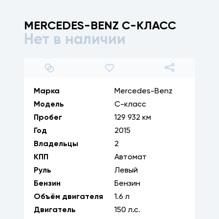
MERCEDES-BENZ
C-КЛАСС
Нет в наличии
1
/
35
Марка
Mercedes-Benz
Модель
C-класс
Пробег
129 932 км
Год
2015
Владельцы
2
КПП
Автомат
Руль
Левый
Бензин
Бензин
Объём двигателя
1.6
л
Двигатель
150
л.с.