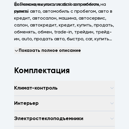
👍 Поможем купить любой автомобиль на
Возможно, вы искали: авто с пробегом,
рынке!
купить авто, автомобиль с пробегом, авто в
кредит, автосалон, машина, автосервис,
салон, автокредит, кредит, купить, продать,
обменять, обмен, trаdе-in, трейдин, трейд-
ин, аutо, продать авто, быстро, саr, купить
машину, зеленая автотека, арконтселект,
Показать полное описание
пробегсервис, селект, арконт, Волгоград,
Волжский, Краснодар
Комплектация
Климат-контроль
Интерьер
Электростеклоподъемники