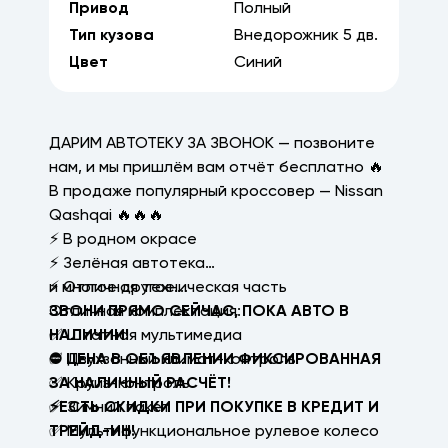
Привод
Полный
Тип кузова
Внедорожник
5
дв.
Цвет
Синий
ДАРИМ АВТОТЕКУ ЗА ЗВОНОК — позвоните
нам, и мы пришлём вам отчёт бесплатно 🔥
В продаже популярный кроссовер — Nissan
Qashqai 🔥🔥🔥
⚡ В родном окрасе
⚡ Зелёная автотека
⚡ Отличная техническая часть
и многое другое….
Отличная комплектация:
ЗВОНИ ПРЯМО СЕЙЧАС, ПОКА АВТО В
✅ Штатная мультимедиа
НАЛИЧИИ!
✅ Двухзонный климат-контроль
⛔ ЦЕНА В ОБЪЯВЛЕНИИ ФИКСИРОВАННАЯ
✅ Круиз-контроль
ЗА НАЛИЧНЫЙ РАСЧЁТ!
✅ Зимний пакет
⚡ЕСТЬ СКИДКИ ПРИ ПОКУПКЕ В КРЕДИТ И
✅ Мультифункциональное рулевое колесо
ТРЕЙД-ИН!