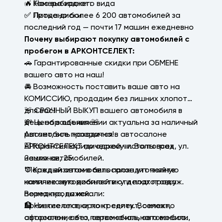
✅ Камера заднего вида
🔥 Нас выбирают:
✅ Литые диски
✅ Продано более 6 200 автомобилей за
последний год — почти 17 машин ежедневно
Почему выбирают покупку автомобилей с
пробегом в АРКОНТСЕЛЕКТ:
🚗 Гарантированные скидки при ОБМЕНЕ
вашего авто на наш!
🚘 Возможность поставить ваше авто на
КОМИССИЮ, продадим без лишних хлопот
для вас!
🚨 СРОЧНЫЙ ВЫКУП вашего автомобиля в
💸 Цена в объявлении актуальна за наличный
день обращения 🚨
расчет, все прозрачно!
Автомобиль находится в автосалоне
☑️ Гарантия юридической чистоты всех
АРКОНТСЕЛЕКТ по адресу: г. Волгоград, ул.
наших автомобилей.
Землячки, 25.
⚙️ Каждый автомобиль проходит полную
*Перед визитом в автосалон уточняйте
комплексную диагностику и подготовку
наличие автомобилей в отделах продаж.
перед продажей.
Возможно, вы искали:
🏦 Низкие ставки по кредиту. Возможно
Арконтселект, арконт селект, селект,
оформление без первоначального взноса.
автосалон, авто, автомобиль, автомобили,