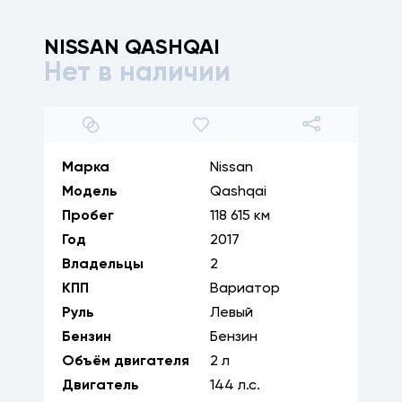
NISSAN
QASHQAI
Нет в наличии
1
/
36
Марка
Nissan
Модель
Qashqai
Пробег
118 615 км
Год
2017
Владельцы
2
КПП
Вариатор
Руль
Левый
Бензин
Бензин
Объём двигателя
2
л
Двигатель
144
л.с.