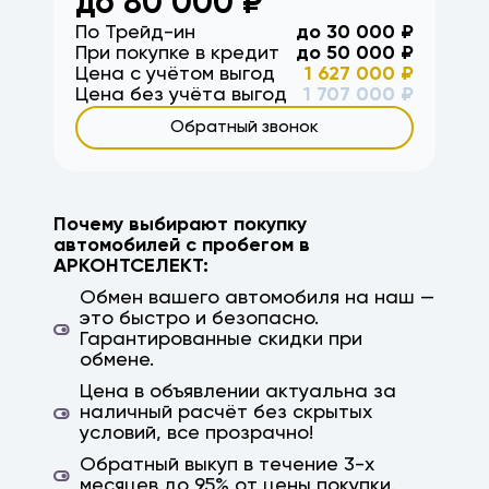
до
80 000
₽
продольная, вторая продольная,
По Трейд-ин
до
30 000
₽
Краснодар, Ростов, Ростов-на-Дону,
При покупке в кредит
до
50 000
₽
Саратов, Астрахань, Михайловка, кача,
Цена с учётом выгод
1 627 000
₽
ерзовка, элиста, калмыкия, камышин,
Цена без учёта выгод
1 707 000
₽
дубовка, заказ авто, авто на заказ,
Обратный звонок
параллельный импорт, япония, корея, китай,
немецкие авто, гарантия, высокая оценка
Почему выбирают покупку
автомобилей с пробегом в
АРКОНТСЕЛЕКТ:
Обмен вашего автомобиля на наш —
это быстро и безопасно.
Гарантированные скидки при
обмене.
Цена в объявлении актуальна за
наличный расчёт без скрытых
условий, все прозрачно!
Обратный выкуп в течение 3-х
месяцев до 95% от цены покупки.