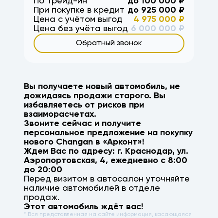
По Трейд-ин
до
100 000
₽
При покупке в кредит
до
925 000
₽
Цена с учётом выгод
4 975 000
₽
Цена без учёта выгод
6 000 000
₽
Обратный звонок
Вы получаете новый автомобиль, не
дожидаясь продажи старого. Вы
избавляетесь от рисков при
взаиморасчетах.
Звоните сейчас и получите
персональное предложение на покупку
нового
Changan
в «Арконт»!
Ждем Вас по адресу: г.
Краснодар
,
ул.
Аэропортовская, 4
, ежедневно с 8:00
до 20:00
Перед визитом в автосалон уточняйте
наличие автомобилей в отделе
продаж.
Этот автомобиль ждёт вас!
* Вся представленная на сайте информация, касающаяся