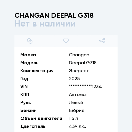
CHANGAN
DEEPAL G318
Нет в наличии
1
/
31
Марка
Changan
Модель
Deepal G318
Комплектация
Эверест
Год
2025
VIN
*************1234
КПП
Автомат
Руль
Левый
Бензин
Гибрид
Объём двигателя
1.5
л
Двигатель
439
л.с.