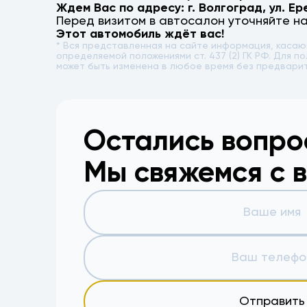
Ждем Вас по адресу: г.
Волгоград
,
ул. Ер
Перед визитом в автосалон уточняйте н
Этот автомобиль ждёт вас!
* Вся представленная на сайте информация, каса
определяемой положениями ст. 437 (2) ГК РФ. Для
может быть изменена в любое время без предвари
Остались вопр
Мы свяжемся с 
Отправить