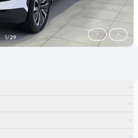
<
>
1
/
29