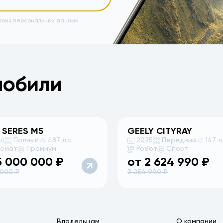
воих персональных данных.
мобили
 SERES
M5
GEELY
CITYRAY
24
Полный
487 л.с.
2025
Передний
147 л.
томат
Премиум
Робот
Спорт
5 000 000
₽
от
2 624 990
₽
 000
₽
3 254 990
₽
Владельцам
О компании