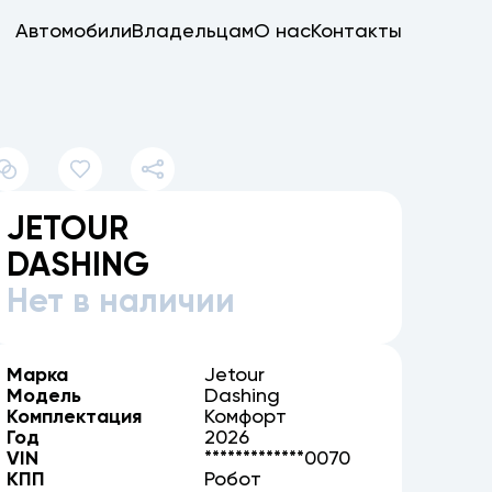
Автомобили
Владельцам
О нас
Контакты
JETOUR
DASHING
Нет в наличии
Марка
Jetour
Модель
Dashing
Комплектация
Комфорт
Год
2026
VIN
*************0070
КПП
Робот