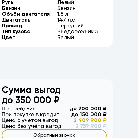
Руль
Левый
Бензин
Бензин
Объём двигателя
1.5
л
Двигатель
147
л.с.
Привод
Передний
Тип кузова
Внедорожник
5
Цвет
дв.
Белый
Сумма выгод
до
350 000
₽
По Трейд-ин
до
200 000
₽
При покупке в кредит
до
150 000
₽
Цена с учётом выгод
2 409 900
₽
Цена без учёта выгод
2 759 900
₽
Обратный звонок