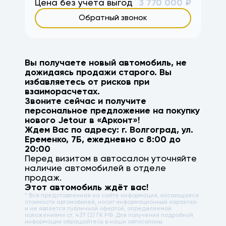
Цена без учёта выгод
3 770 000
₽
Обратный звонок
Вы получаете новый автомобиль, не
дожидаясь продажи старого. Вы
избавляетесь от рисков при
взаиморасчетах.
Звоните сейчас и получите
персональное предложение на покупку
нового
Jetour
в «Арконт»!
Ждем Вас по адресу: г.
Волгоград
,
ул.
Еременко, 7Б
, ежедневно с 8:00 до
20:00
Перед визитом в автосалон уточняйте
наличие автомобилей в отделе
продаж.
Этот автомобиль ждёт вас!
* Вся представленная на сайте информация, касающаяся
стоимости автомобилей, носит информационный характер
и не является публичной офертой, определяемой
положениями ст. 437 (2) ГК РФ. Для получения подробной
информации обращайтесь в наши автосалоны.