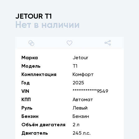
JETOUR
T1
Нет в наличии
1
/
18
Марка
Jetour
Модель
T1
Комплектация
Комфорт
Год
2025
VIN
*************9549
КПП
Автомат
Руль
Левый
Бензин
Бензин
Объём двигателя
2
л
Двигатель
245
л.с.